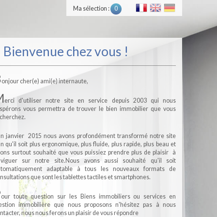
Ma sélection :
0
Bienvenue chez vous !
B
onjour cher(e) ami(e) internaute,
M
erci d'utiliser notre site en service depuis 2003 qui nous
espérons vous permettra de trouver le bien immobilier que vous
cherchez.
E
n janvier 2015 nous avons profondément transformé notre site
in qu'il soit plus ergonomique, plus fluide, plus rapide, plus beau et
ons surtout souhaité que vous puissiez prendre plus de plaisir à
viguer sur notre site.Nous avons aussi souhaité qu'il soit
utomatiquement adaptable à tous les nouveaux formats de
nsultations que sont les tablettes tactiles et smartphones.
P
our toute question sur les Biens immobiliers ou services en
stion immobilière que nous proposons n'hésitez pas à nous
ntacter, nous nous ferons un plaisir de vous répondre