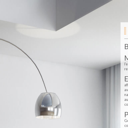
l'
re
af
av
na
a
co
Ge
co