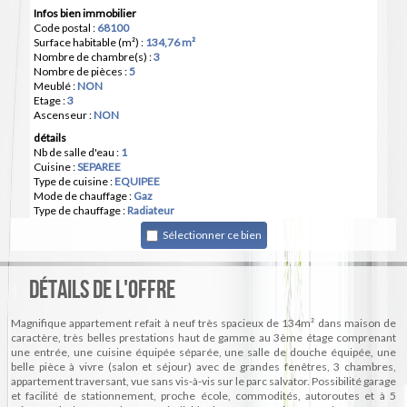
Infos bien immobilier
Code postal :
68100
Surface habitable (m²) :
134,76 m²
Nombre de chambre(s) :
3
Nombre de pièces :
5
Meublé :
NON
Etage :
3
Ascenseur :
NON
détails
Nb de salle d'eau :
1
Cuisine :
SEPAREE
Type de cuisine :
EQUIPEE
Mode de chauffage :
Gaz
Type de chauffage :
Radiateur
Format de chauffage :
Individuel
Sélectionner ce bien
Balcon :
NON
Loggia :
NON
Terrasse :
NON
Détails de l'offre
Cave :
OUI
Informations de copropriété
Copropriété :
OUI
Magnifique appartement refait à neuf très spacieux de 134m² dans maison de
caractère, très belles prestations haut de gamme au 3ème étage comprenant
Infos Financières
une entrée, une cuisine équipée séparée, une salle de douche équipée, une
Loyer CC* / mois :
1 200 €
belle pièce à vivre (salon et séjour) avec de grandes fenêtres, 3 chambres,
Honoraires TTC charge locataire :
938 €
appartement traversant, vue sans vis-à-vis sur le parc salvator. Possibilité garage
Dont état des lieux :
90 €
et facilité de stationnement, proche école, commodités, autoroutes et à 5
Dépôt de garantie TTC :
1 150 €