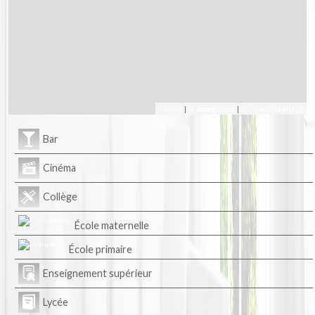
Leaflet
|
©
Maps
|
© OpenStreetMap
Jawg
Bar
Cinéma
Collège
École maternelle
École primaire
Enseignement supérieur
Lycée