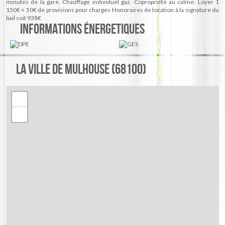
minutes de la gare. Chauffage individuel gaz. Copropriété au calme. Loyer 1
Charges locatives (Previsionnelles mensuelles les avec regularisation
150€ + 50€ de provisions pour charges Honoraires de location à la signature du
annuelle) :
50 €
bail soit 938€
Informations énergetiques
Réf: gweb1
La ville de Mulhouse (68100)
+
−